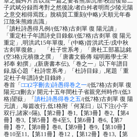
章之義舛片言以混一篇之要者熊加沉潜/校證復命二
子武斌分録而考對之然後訛/者白舛者明而少陵元陽
之意交相得焉旣』脫稿貿工重刻(中略)/天順元年春
江陰朱熊維吉識」
「讀杜詩愚得凡例/(低7格)古剡單 復 陽元讀」
「重定杜子年譜詩史目錄叙/(低7格)古剡單 復 陽元
重定」,明洪武15年單復,「(中略)旹洪武壬/戌中秋
古剡單復敘」 「杜子世系考」「唐杜工部墓誌銘
(空3格)元稹微之撰」「唐書文藝傳 端明殿學士宋
祁奉 勑撰」,(新唐書本伝),「巻之一」以下年譜目
録,版心題「杜詩世系考」「杜詩目録」,尾題「重
定杜子年譜詩史目錄終」
巻首
「
□□(2字刪去)詩愚得巻之一
/(低7格)古剡單 復
陽元□(刪去)/ 開元十五年間杜子省親兖州時作/(低3
格)望嶽」「
讀杜詩愚得巻之五
/(低7格)古剡單 復 陽
元讀」,毎篇改行,低1格附「何某曰」以下注(小字
双行,諸家○隔),【第2冊】巻1,【第3冊】巻2,【第4
冊】巻3,【第5冊】巻4至5,【第6冊】巻6,【第7
冊】巻7,【第8冊】巻8,【第9冊】巻9,【第10冊】
巻10至11,【第11冊】巻12 ,【第12冊】巻13,【第