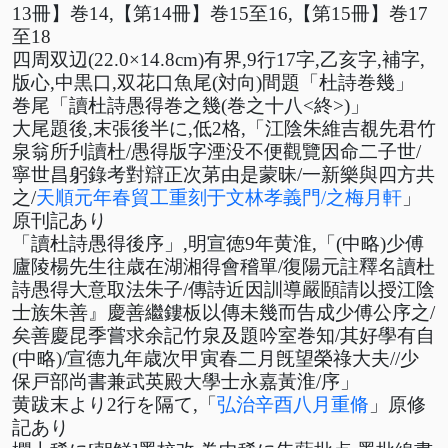
13冊】巻14,【第14冊】巻15至16,【第15冊】巻17
至18
四周双辺(22.0×14.8cm)有界,9行17字,乙亥字,補字,
版心,中黒口,双花口魚尾(対向)間題「杜詩巻幾」
巻尾
「讀杜詩愚得巻之幾(巻之十八<終>)」
大尾題後,末張後半に,低2格,「江陰朱維吉覩先君竹
泉翁所刋讀杜/愚得版字湮没不便觀覽因命二子世/
寧世昌躬錄考對辯正次苐由是蒙昧/一新樂與四方共
之/
天順元年春貿工重刻于文林孝義門/之梅月軒
」
原刊記あり
「讀杜詩愚得後序」,明宣徳9年黄淮,「(中略)少傅
廬陵楊先生往歳在湖湘得會稽單/復陽元註釋名讀杜
詩愚得大意取法朱子/傳詩近因訓導嚴頥請以授江陰
士族朱善』慶善繼鏤板以傳未幾而告成少傅公序之/
矣善慶昆季嘗求余記竹泉及題吟室巻知/其好學有自
(中略)/宣德九年歳次甲寅春二月旣望榮祿大夫//少
保戸部尚書兼武英殿大學士永嘉黃淮/序」
黄跋末より2行を隔て,「
弘治辛酉八月重脩
」原修
記あり